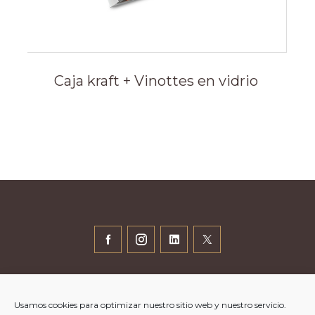
Caja kraft + Vinottes en vidrio
+33 (0)9 86 44 14 14
t.destremau@vinovae.com
Usamos cookies para optimizar nuestro sitio web y nuestro servicio.
Centre d’activités Gorge de Loup, 24 av. Joannès