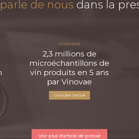
parle de nous
dans la pres
VITISPHERE
2,3 millions de
microéchantillons de
n
vin produits en 5 ans
par Vinovae
Consulter l'article
Voir plus d'article de presse