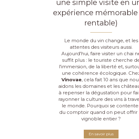
une simple visite en u
expérience mémorable 
rentable)
Le monde du vin change, et les
attentes des visiteurs aussi.
Aujourd'hui, faire visiter un chai n
suffit plus : le touriste cherche d
l'
immersion
, de la liberté et, surto
une cohérence écologique.
Che
Vinovae
, cela fait 10 ans que nou
aidons les domaines et les châtea
à repenser la dégustation pour fai
rayonner la culture des vins à trav
le monde
.
Pourquoi se contente
du comptoir quand on peut offrir 
vignoble entier ?
En savoir plus