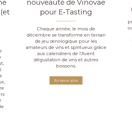
ne
nouveauté de Vinovae
(et
pour E‑Tasting
pr
ou
Chaque année, le mois de
décembre se transforme en terrain
de jeu œnologique pour les
amateurs de vins et spiritueux grâce
e
aux calendriers de l’Avent
e
dégustation de vins et autres
ut,
boissons.
z
s
En savoir plus
ux,
re
ers
r
le