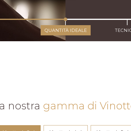
QUANTITÀ IDEALE
TECNI
la nostra
gamma di Vinott