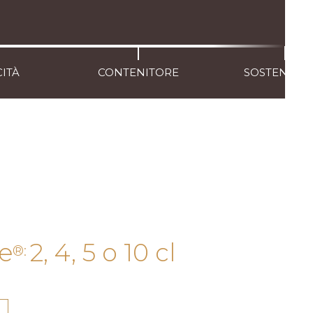
CITÀ
CONTENITORE
SOSTENIBIL
e
2, 4, 5 o 10 cl
®: